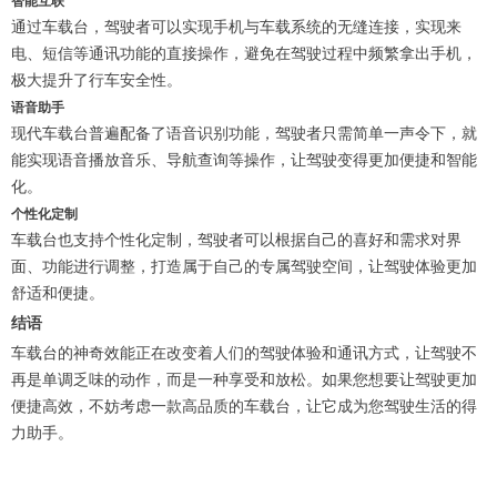
智能互联
通过车载台，驾驶者可以实现手机与车载系统的无缝连接，实现来
电、短信等通讯功能的直接操作，避免在驾驶过程中频繁拿出手机，
极大提升了行车安全性。
语音助手
现代车载台普遍配备了语音识别功能，驾驶者只需简单一声令下，就
能实现语音播放音乐、导航查询等操作，让驾驶变得更加便捷和智能
化。
个性化定制
车载台也支持个性化定制，驾驶者可以根据自己的喜好和需求对界
面、功能进行调整，打造属于自己的专属驾驶空间，让驾驶体验更加
舒适和便捷。
结语
车载台的神奇效能正在改变着人们的驾驶体验和通讯方式，让驾驶不
再是单调乏味的动作，而是一种享受和放松。如果您想要让驾驶更加
便捷高效，不妨考虑一款高品质的车载台，让它成为您驾驶生活的得
力助手。