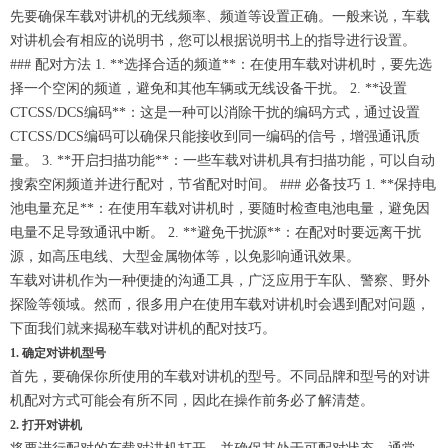
先要确保车载对讲机的无线频率、频道等设置正确。一般来说，车载
对讲机会有相应的说明书，您可以根据说明书上的指导进行设置。
### 配对方法 1. **选择合适的频道**：在使用车载对讲机时，要先选
择一个空闲的频道，避免和其他车辆或无线设备干扰。 2. **设置
CTCSS/DCS编码**：这是一种可以消除干扰的编码方式，通过设置
CTCSS/DCS编码可以确保只能接收到同一编码的信号，增强通讯质
量。 3. **开启扫描功能**：一些车载对讲机具有扫描功能，可以自动
搜索空闲频道并进行配对，节省配对时间。 ### 必备技巧 1. **保持电
池电量充足**：在使用车载对讲机时，要随时检查电池电量，避免因
电量不足导致通讯中断。 2. **避免干扰源**：在配对时要远离干扰
源，如高压电线、大型金属物体等，以免影响通讯效果。
车载对讲机作为一种便捷的沟通工具，广泛应用于车队、警察、野外
探险等领域。然而，很多用户在使用车载对讲机时会遇到配对问题，
下面我们就来揭秘车载对讲机的配对技巧。
1. 确定对讲机型号
首先，要确保你所使用的车载对讲机的型号。不同品牌和型号的对讲
机配对方式可能会有所不同，因此在操作前务必了解清楚。
2. 打开对讲机