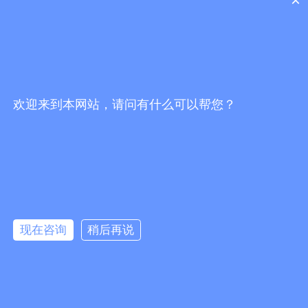
×
关注官方抖音号
扫码关注微信号
欢迎来到本网站，请问有什么可以帮您？
끅
0
分享到：
뀩
版权所有：
佛山市海川通电子科技有限公司
现在咨询
稍后再说
网站地图
뀥
：
防爆数字对讲机_车载台中继台_无线对讲系统代理商-佛山市海川通电
子科技有限公司
网站备案：粤ICP备19027484号-1
낃
友情链接：