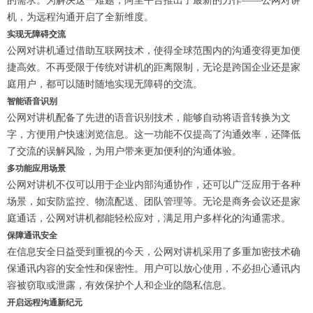
的需求。为解决这一难题，阿里平台推出了最新的力作——公网对讲
机，为远程沟通开启了全新维度。
实现无障碍交流
公网对讲机通过借助互联网技术，使得全球范围内的沟通变得更加便
捷高效。不再受限于传统对讲机的距离限制，无论是跨国企业还是家
庭用户，都可以随时随地实现无障碍的交流。
智能语音识别
公网对讲机配备了先进的语音识别技术，能够自动将语音转换为文
字，方便用户快速浏览信息。这一功能不仅提高了沟通效率，还降低
了交流的误解风险，为用户带来更加便利的沟通体验。
多功能应用场景
公网对讲机不仅可以用于企业内部沟通协作，还可以广泛应用于各种
场景，如安防监控、物流配送、团队管理等。无论是商务会议还是家
庭通话，公网对讲机都能轻松应对，满足用户多样化的沟通需求。
保障通讯安全
在信息安全日益受到重视的今天，公网对讲机采用了多重加密技术确
保通讯内容的安全性和保密性。用户可以放心使用，不必担心通讯内
容被窃取或泄露，有效保护个人和企业的隐私信息。
开启远程沟通新纪元