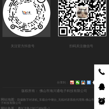
关注官方抖音号
扫码关注微信号
끅
0
分享到：
뀩
版权所有：
佛山市海川通电子科技有限公司
网站地图
뀥
：
防爆数字对讲机_车载台中继台_无线对讲系统代理商-佛山市海川通电
子科技有限公司
网站备案：粤ICP备19027484号-1