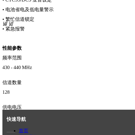
• 电池省电及低电量警示
• 繁忙信道锁定
넳
넲
• 紧急报警
性能参数
频率范围
430 - 440 MHz
信道数量
128
供电电压
7.2V DC
快速导航
首页
信道间隔
——