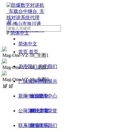
끠
ꀅ
简体中文
简体中文
首页
首页
Mag-One-VZ-18_主图1
关于我们
关于我们
Mag-One-VZ-18_主图2
Mag-One-VZ-18_主图3
产品展示
公司简介
产品展示
넳
넲
新闻中心
企业文化
海能达
新闻中心
公司荣誉
摩托罗拉
解决方案
公司荣誉
联系我们
建伍
行业资讯
联系我们