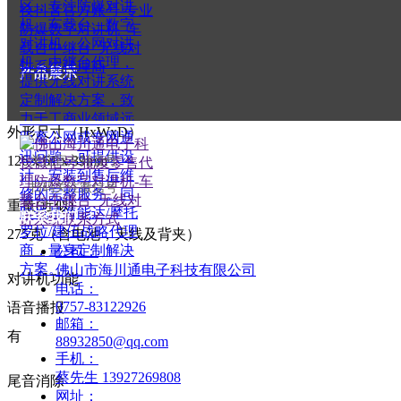
有
键盘
产品展示
有
——
外形尺寸（HxWxD）
126 x 61 x 39mm
关注官方抖音号
扫码关注微信号
重量(近似)
联系我们
275克（含电池，天线及背夹）
公司：
——
佛山市海川通电子科技有限公司
对讲机功能
电话：
0757-83122926
语音播报
邮箱：
有
88932850@qq.com
手机：
蔡先生 13927269808
尾音消除
网址：