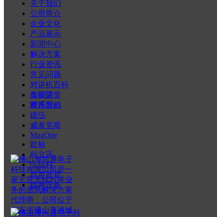
关于我们
25/12.5 KHz
公司简介
企业文化
产品展示
电池使用时间(5-5-90工作模式)
新闻中心
20小时(省电模式)/15小时
解决方案
行业资讯
防水等级
常见问题
对讲机百科
IP54
公司荣誉
海能达
联系我们
摩托罗拉
音频输出
建伍
威泰克斯
≥ 800mW @ 16 Ohms (内部)
MagOne
欧标
输出功率 (额定值) 高/低
科立讯
中瑞科
4W/1W
群英荟萃
组网设备
物理参数
显示屏