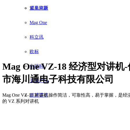
威泰克斯
常见问题
Mag One
科立讯
欧标
Mag One VZ-18 经济型对讲机
中瑞科
市海川通电子科技有限公司
无源产品
Mag One VZ-18 对讲机操作简洁，可靠性高，易于掌握，是
群英荟萃
的 VZ 系列对讲机