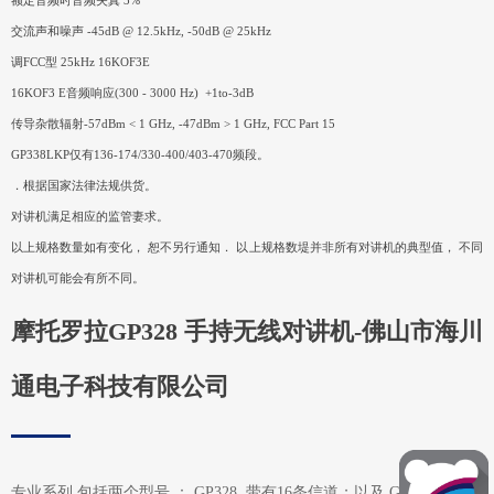
额定音频时音频失真 3%
交流声和噪声 -45dB @ 12.5kHz, -50dB @ 25kHz
调FCC型 25kHz 16KOF3E
16KOF3 E音频响应(300 - 3000 Hz) +1to-3dB
传导杂散辐射-57dBm < 1 GHz, -47dBm > 1 GHz, FCC Part 15
GP338LKP仅有136-174/330-400/403-470频段。
．根据国家法律法规供货。
对讲机满足相应的监管妻求。
以上规格数量如有变化， 恕不另行通知． 以上规格数堤并非所有对讲机的典型值， 不同
对讲机可能会有所不同。
摩托罗拉GP328 手持无线对讲机-佛山市海川
通电子科技有限公司
专业系列 包括两个型号 ： GP328, 带有16条信道；以及 GP338, 带有