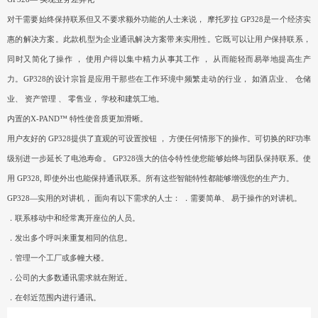
对干需要始终保持联系但又不要求额外功能的人士来说， 摩托罗拉 GP328是一个经济实
惠的解决方案。此款机型为企业通讯解决方案带来实用性。它既可以让用户保持联系，
同时又简化了操作 ， 使用户得以集中精力从事其工作 ， 从而能轻而易举地提高生产
力。GP328的设计宗旨是应用干那些在工作环境中频繁走动的行业， 如酒店业、 仓储
业、 资产管理 、 零售业， 学校和建筑工地。
内置的X-PAND™ 特性使音质更加滑晰。
用户友好的 GP328提供了直观的可设置按钮 ， 方便任何情形下的操作。可切换的RF功率
级别进一步延长了电池寿命。 GP328强大的信令特性使您能够始终与团队保持联系。使
用 GP328, 即使外出也能保持通讯联系。所有这些智能特性都能够增强您的生产力。
GP328—实用的对讲机， 面向有以下需求的人士： ．需要简单、 易于操作的对讲机。
．联系移动中和经常离开座位的人员。
．发出多个呼叫来重复相同的信息。
．管理一个工厂或多幢大楼。
．公司的大多数通讯需求就在附近。
．在邻近范围内进行通讯。