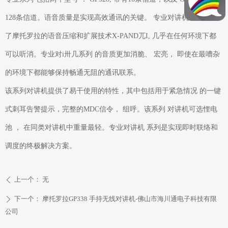
128条信道。语音质量是实现高效通讯的关键。 专业对讲机系列采用
了摩托罗拉的语音压缩和扩展技术X-PAND兀I, 几乎在任何环境下都
可以听消。专业对i卅几系列 的音质更加消脆、 宏亮， 即使在最嘈杂
的环境下都能够保持畅通无阻的通讯联系。
该系列对讲机提供了易干使用的特性，其中包括用于紧急情况 的一键
式刺耳告警提示，完整的MDC信令， 组呼。该系列 对讲机可选悝电
池 ， 在同类对讲机中重量最轻。专业对讲机 系列是实现即时联络和
调度的终极解决方案。
上一个：
无
ꄴ
下一个：
摩托罗拉GP338 手持无线对讲机-佛山市海川通电子科技有限
ꄲ
公司