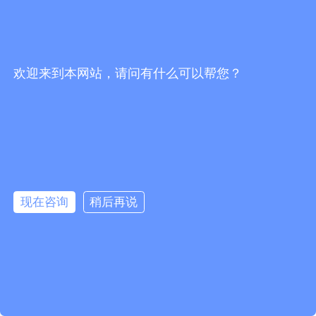
欢迎来到本网站，请问有什么可以帮您？
끅
뀩
现在咨询
稍后再说
뀥
낃
녕