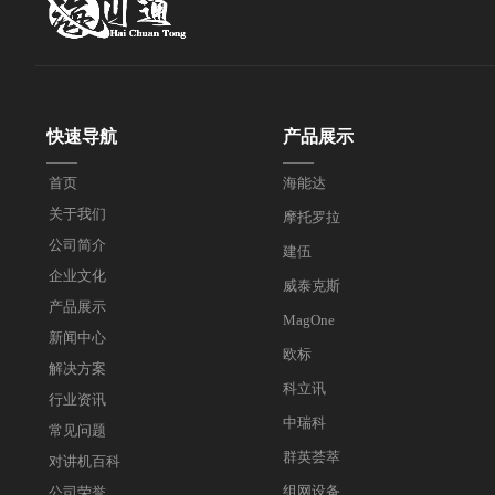
快速导航
产品展示
——
——
首页
海能达
关于我们
摩托罗拉
公司简介
建伍
企业文化
威泰克斯
产品展示
MagOne
新闻中心
欧标
解决方案
科立讯
行业资讯
中瑞科
常见问题
群英荟萃
对讲机百科
组网设备
公司荣誉