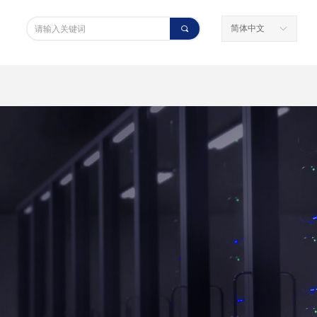
简体中文
끠
ꀅ