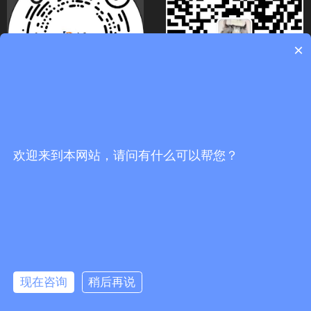
×
关注官方抖音号
扫码关注微信号
欢迎来到本网站，请问有什么可以帮您？
끅
0
分享到：
뀩
版权所有：
佛山市海川通电子科技有限公司
现在咨询
稍后再说
网站地图
뀥
：
防爆数字对讲机_车载台中继台_无线对讲系统代理商-佛山市海川通电
子科技有限公司
网站备案：粤ICP备19027484号-1